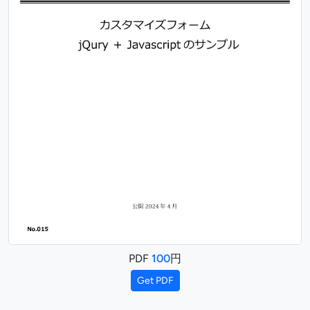
PDF
100
円
Get PDF